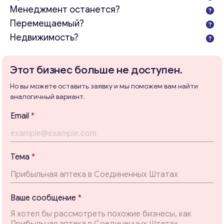
Менеджмент останется?
Перемещаемый?
Недвижимость?
Этот бизнес больше не доступен.
Но вы можете оставить заявку и мы поможем вам найти
аналогичный вариант.
Email
*
с
Тема
*
о
о
Консультация
б
щ
Ваше сообщение
*
е
Отправьте нам запрос, и мы свяжемся с вами в
н
ближайшее время.
и