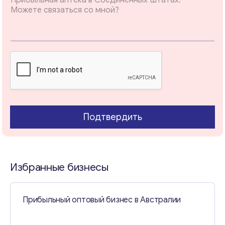
Email
*
е
В
а
ш
е
Ваши комментарии
*
*
Подтвердить
Избранные бизнесы
Свяжитесь со мной
Прибыльный оптовый бизнес в Австралии