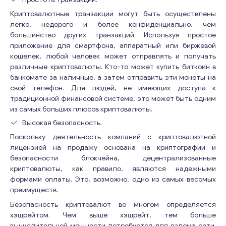
Банковские счета: Компания поддерживает
добросовестность операций. Для получения
банковские отношения с банками Великобритании и
Криптовалютные транзакции могут быть осуществлены
дополнительной информации и подробностей о ценах
ЕС первого уровня, обеспечивая эффективные
легко, недорого и более конфиденциально, чем
на эти бизнес-возможности заполните форму, и мы
финансовые операции и управление. Для получения
большинство других транзакций. Используя простое
свяжемся с вами.
дополнительной информации и подробностей о ценах
приложение для смартфона, аппаратный или биржевой
на эти бизнес-возможности заполните форму, и мы
кошелек, любой человек может отправлять и получать
свяжемся с вами.
различные криптовалюты. Кто-то может купить биткоин в
банкомате за наличные, а затем отправить эти монеты на
свой телефон. Для людей, не имеющих доступа к
традиционной финансовой системе, это может быть одним
из самых больших плюсов криптовалюты.
Высокая безопасность.
Поскольку деятельность компаний с криптовалютной
лицензией на продажу основана на криптографии и
безопасности блокчейна, децентрализованные
криптовалюты, как правило, являются надежными
формами оплаты. Это, возможно, одно из самых весомых
преимуществ.
Безопасность криптовалют во многом определяется
хэшрейтом. Чем выше хэшрейт, тем больше
вычислительной мощности потребуется для взлома сети.