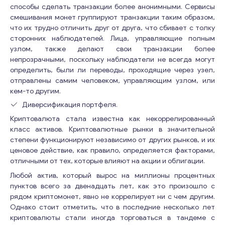
к
способы сделать транзакции более анонимными. Сервисы
о
смешивания монет группируют транзакции таким образом,
м
что их трудно отличить друг от друга, что сбивает с толку
м
сторонних наблюдателей. Лица, управляющие полным
е
узлом, также делают свои транзакции более
н
непрозрачными, поскольку наблюдатели не всегда могут
т
определить, были ли переводы, проходящие через узел,
а
отправлены самим человеком, управляющим узлом, или
р
кем-то другим.
и
и
Диверсификация портфеля.
В
Криптовалюта стала известна как некоррелированный
а
класс активов. Криптовалютные рынки в значительной
ш
степени функционируют независимо от других рынков, и их
Свяжитесь со мной
и
ценовое действие, как правило, определяется факторами,
отличными от тех, которые влияют на акции и облигации.
Любой актив, который вырос на миллионы процентных
пунктов всего за двенадцать лет, как это произошло с
рядом криптомонет, явно не коррелирует ни с чем другим.
Однако стоит отметить, что в последние несколько лет
криптовалюты стали иногда торговаться в тандеме с