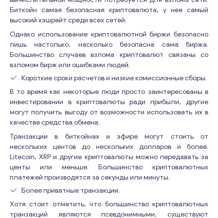
Биткойн самая безопасная криптовалюта, у нее самый
высокий хэшрейт среди всех сетей.
Однако использование криптовалютной биржи безопасно
лишь настолько, насколько безопасна сама биржа.
Большинство случаев взлома криптовалют связаны со
взломом бирж или ошибками людей.
Короткие сроки расчетов и низкие комиссионные сборы.
В то время как некоторые люди просто заинтересованы в
инвестировании в криптовалюты ради прибыли, другие
могут получить выгоду от возможности использовать их в
качестве средства обмена.
Консультация
Транзакции в биткойнах и эфире могут стоить от
нескольких центов до нескольких долларов и более.
Отправьте нам запрос, и мы свяжемся с вами в
Litecoin, XRP и другие криптовалюты можно передавать за
ближайшее время.
центы или меньше. Большинство криптовалютных
E
Email
*
платежей производятся за секунды или минуты.
m
Более приватные транзакции.
a
i
Хотя стоит отметить, что большинство криптовалютных
l
транзакций являются псевдонимными, существуют
Ваши комментарии
*