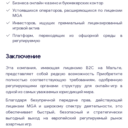
Бизнеса онлайн-казино и букмекерских контор
Консультация
Устоявшихся операторов, расширяющихся по лицензии
MGA
Отправьте нам запрос, и мы свяжемся с вами в
Инвесторов, ищущих премиальный лицензированный
ближайшее время.
игровой актив
Платформ, переходящих из офшорной среды в
Email
*
регулируемую
Заключение
Ваши комментарии
*
Эта компания, имеющая лицензию B2C на Мальте,
представляет собой редкую возможность Приобретите
полностью соответствующую требованиям, одобренную
регулирующими органами структуру для онлайн-игр в
одной из самых уважаемых юрисдикций мира.
Благодаря безупречной передаче прав, действующей
лицензии MGA и широкому спектру деятельности, это
обеспечивает быстрый, безопасный и стратегически
выгодный выход на европейский регулируемый рынок
азартных игр.