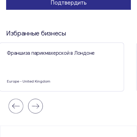
Подтвердить
н
и
е
Избранные бизнесы
Хорошо оборудованный гараж в
Великобритании
Europe
- United Kingdom