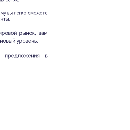
х сетях.
Ваши комментарии
*
ому вы легко сможете
онты.
ировой рынок, вам
новый уровень.
е предложения в
Свяжитесь со мной