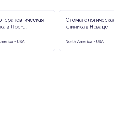
отерапевтическая
Стоматологическа
ка в Лос-
клиника в Неваде
елесе
America
- USA
North America
- USA