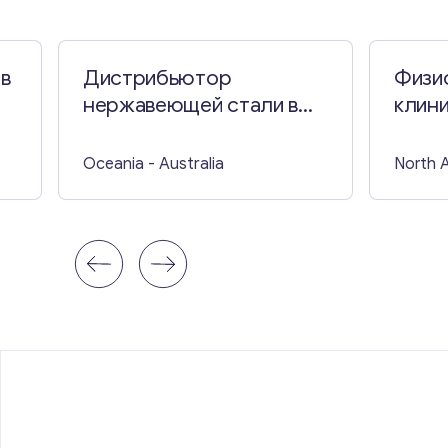
 в
Дистрибьютор
Физи
нержавеющей стали в
клини
Австралии
Андж
Oceania
- Australia
North 