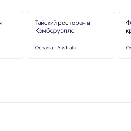
я
Тайский ресторан в
Ф
Кэмберуэлле
к
А
Oceania
- Australia
On