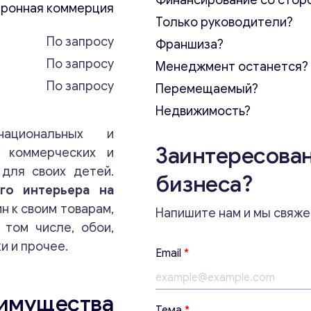
Финансирование со стор
ронная коммерция
Только руководители?
По запросу
Франшиза?
По запросу
Менеджмент останется?
По запросу
Перемещаемый?
Недвижимость?
национальных и
Заинтересован
, коммерческих и
для своих детей.
бизнеса?
го интерьера на
 к своим товарам,
Напишите нам и мы свяже
том числе, обои,
и и прочее.
Email
*
щества
Т
Тема
*