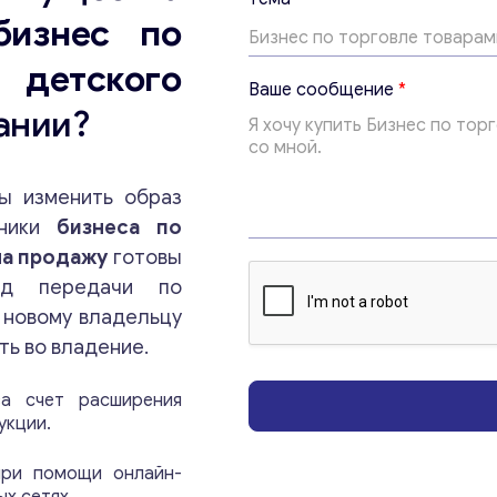
е
бизнес по
м
а
детского
*
Ваше сообщение
*
E
ании?
m
a
i
l
ы изменить образ
нники
бизнеса по
на продажу
готовы
Консультация
иод передачи по
 новому владельцу
ть во владение.
Отправьте нам запрос, и мы свяжемся с вами в
ближайшее время.
а счет расширения
укции.
Email
*
при помощи онлайн-