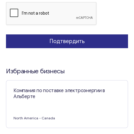
е
Свяжитесь со мной
Подтвердить
Избранные бизнесы
Компания по поставке электроэнергии в
Альберте
North America
- Canada