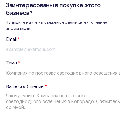
Заинтересованы в покупке этого
бизнеса?
Напишите нам и мы свяжемся с вами для уточнения
Консультация
информации.
Отправьте нам запрос, и мы свяжемся с вами в
Email
*
ближайшее время.
Email
*
Тема
*
Ваши комментарии
*
*
Ваше сообщение
*
Т
е
м
а
В
а
ш