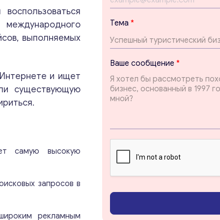
а
 воспользоваться
E
Тема
*
международного
m
a
йсов, выполняемых
i
l
Ваше сообщение
*
с
 Интернете и ищет
о
о
или существующую
б
ириться.
щ
е
Консультация
н
и
е
Отправьте нам запрос, и мы свяжемся с вами в
еет самую высокую
ближайшее время.
оисковых запросов в
Email
*
 широким рекламным