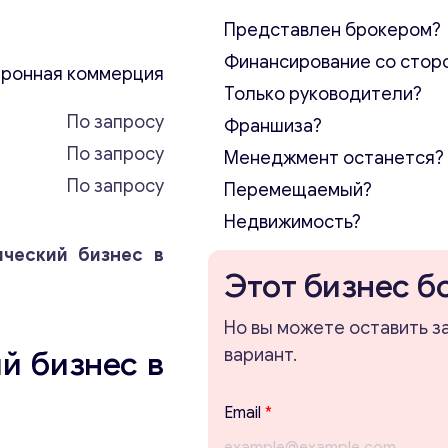
Представлен брокером?
Финансирование со стор
ронная коммерция
Только руководители?
По запросу
Франшиза?
По запросу
Менеджмент останется?
По запросу
Перемещаемый?
Недвижимость?
ический бизнес в
Этот бизнес б
Но вы можете оставить з
й бизнес в
вариант.
Т
Email
*
е
м