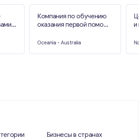
е
Компания по обучению
Ц
ами в
оказания первой помощи
и
в Новом Южном Уэльсе
в
Oceania
- Australia
No
атегории
Бизнесы в странах