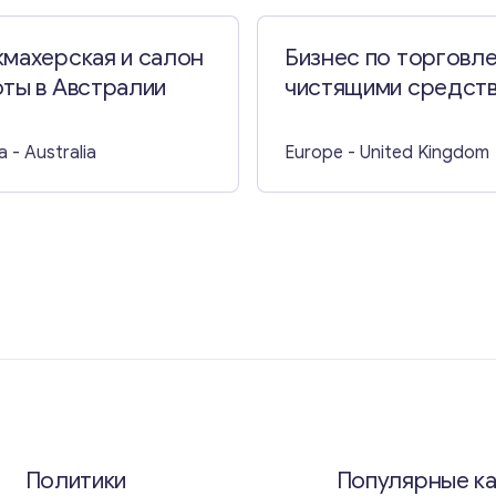
кмахерская и салон
Бизнес по торговл
ты в Австралии
чистящими средств
Норвиче
a
- Australia
Europe
- United Kingdom
Политики
Популярные к