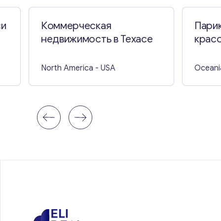
си
Коммерческая
Пари
недвижимость в Техасе
красо
North America
- USA
Oceani