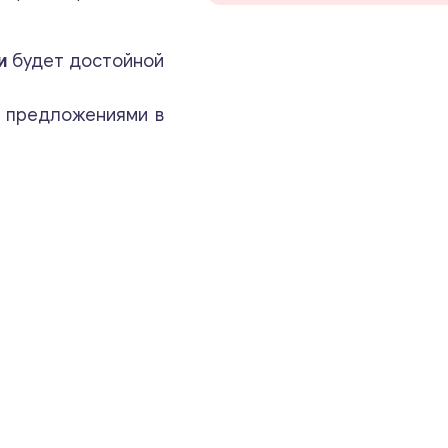
Ваши комментарии
*
и
будет достойной
и предложениями в
Свяжитесь со мной