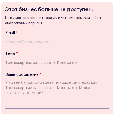
Этот бизнес больше не доступен.
Но вы можете оставить заявку и мы поможем вам найти
Консультация
аналогичный вариант.
Email
*
Отправьте нам запрос, и мы свяжемся с вами в
ближайшее время.
Email
*
E
Тема
*
m
a
i
Ваши комментарии
*
l
Ваше сообщение
*
В
а
ш
е
Т
е
м
а