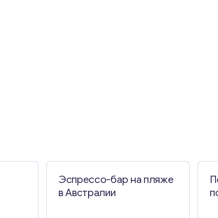
Эспрессо-бар на пляже
П
в Австралии
п
ре
П