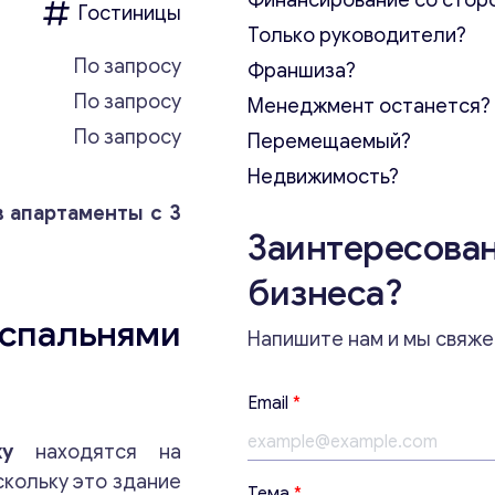
Финансирование со стор
Гостиницы
Только руководители?
По запросу
Франшиза?
По запросу
Менеджмент останется?
По запросу
Перемещаемый?
Недвижимость?
в апартаменты с 3
Заинтересован
бизнеса?
 спальнями
Напишите нам и мы свяже
E
Email
*
m
a
у
находятся на
i
скольку это здание
l
Тема
*