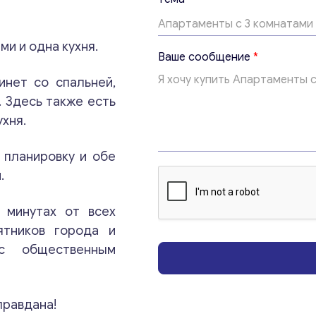
*
с
о
ми и одна кухня.
о
Ваше сообщение
*
б
щ
инет со спальней,
е
. Здесь также есть
н
и
ухня.
Консультация
е
 планировку и обе
Отправьте нам запрос, и мы свяжемся с вами в
.
ближайшее время.
 минутах от всех
Email
*
ятников города и
с общественным
Ваши комментарии
*
правдана!