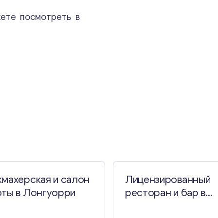
ете посмотреть в
Свяжитесь со мной
кмахерская и салон
Лицензированный
оты в Лонгуорри
ресторан и бар в
Северном Йоркши