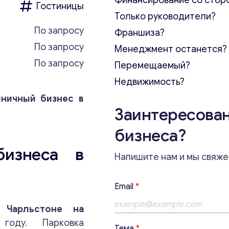
Финансирование со стор
Гостиницы
Только руководители?
По запросу
Франшиза?
По запросу
Менеджмент останется?
По запросу
Перемещаемый?
Недвижимость?
иничный бизнес в
Заинтересован
бизнеса?
бизнеса в
Напишите нам и мы свяже
Email
*
 Чарльстоне на
ду. Парковка
*
Тема
*