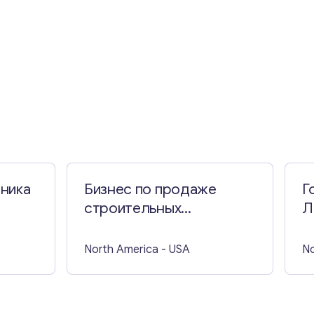
ника
Бизнес по продаже
Г
строительных
Л
материалов для дома в
округе Ричмонд
North America
- USA
No