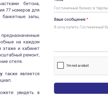
*
частками бетона,
Т
ния 77 номеров для
е
, банкетные залы,
м
Ваше сообщение
*
а
Консультация
 предназначенные
робные на каждом
Отправьте нам запрос, и мы свяжемся с вами в
м этаже и кабинет
ближайшее время.
масштабный ремонт,
ние отеля.
Email
*
у
также является
циал.
Ваши комментарии
*
ожете увидеть в