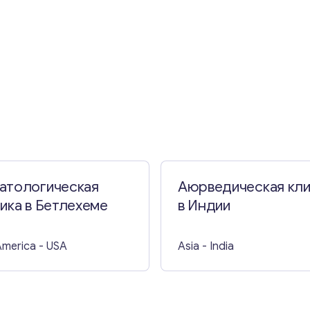
Свяжитесь со мной
атологическая
Аюрведическая кли
ика в Бетлехеме
в Индии
America
- USA
Asia
- India