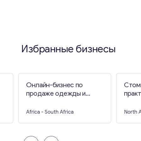
Избранные бизнесы
Онлайн-бизнес по
Стом
продаже одежды и
практ
декора в Южной Африке
Africa
- South Africa
North 