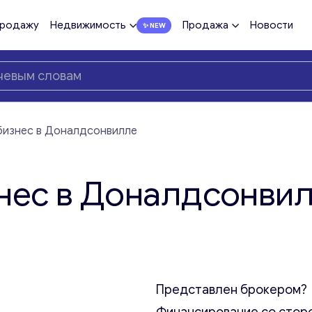
продажу
Недвижимость
Продажа
Новости
бизнес в Доналдсонвилле
нес в Доналдсонви
Представлен брокером?