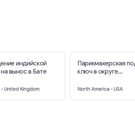
Свяжитесь со мной
дение индийской
Парикмахерская по
 на вынос в Бате
ключ в округе
Вестчестер
- United Kingdom
North America
- USA