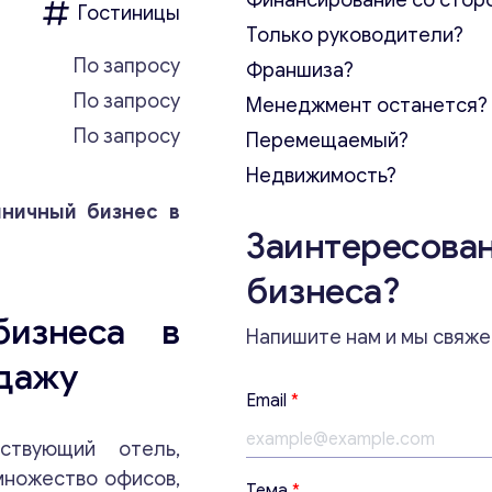
Финансирование со стор
Гостиницы
Только руководители?
По запросу
Франшиза?
По запросу
Менеджмент останется?
По запросу
Перемещаемый?
Недвижимость?
иничный бизнес в
Заинтересован
бизнеса?
бизнеса в
Напишите нам и мы свяже
дажу
Email
*
ствующий отель,
множество офисов,
Т
Тема
*