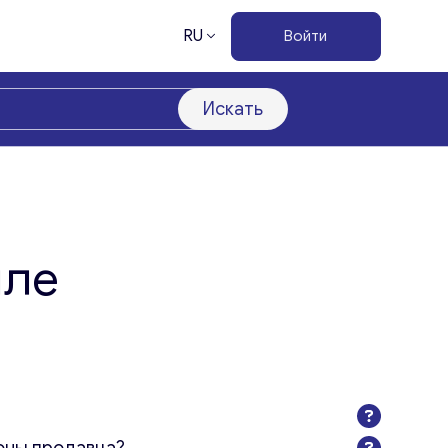
RU
Войти
Искать
лле