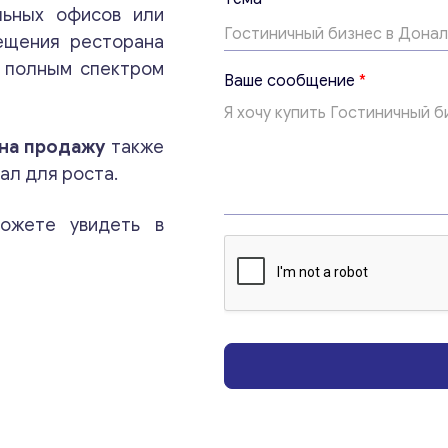
е
льных офисов или
м
ещения ресторана
а
с полным спектром
с
Ваше сообщение
*
о
Консультация
о
б
на продажу
также
щ
Отправьте нам запрос, и мы свяжемся с вами в
е
ал для роста.
ближайшее время.
н
и
ожете увидеть в
е
Email
*
*
Ваши комментарии
*