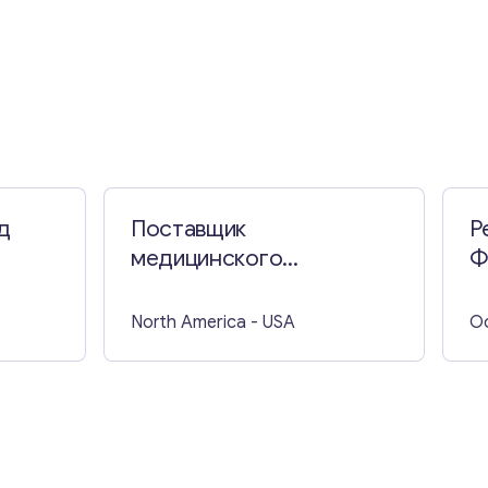
д
Поставщик
Р
медицинского
Ф
оборудования в США
North America
- USA
O