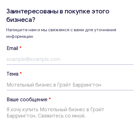
Заинтересованы в покупке этого
бизнеса?
Напишите нам и мы свяжемся с вами для уточнения
Консультация
информации.
Отправьте нам запрос, и мы свяжемся с вами в
Email
*
ближайшее время.
Email
*
Т
Тема
*
е
м
Ваши комментарии
*
а
*
Ваше сообщение
*
E
m
a
i
l