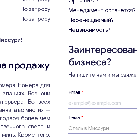
Франшиза?
По запросу
Менеджмент останется?
По запросу
Перемещаемый?
Недвижимость?
Миссури!
Заинтересован
бизнеса?
на продажу
Напишите нам и мы свяже
омера. Номера для
Email
*
 зданиях. Все они
терьера. Во всех
нна, а во многих —
*
Тема
*
агодаря более чем
с
твенного света и
о
о
 миль. Кроме того,