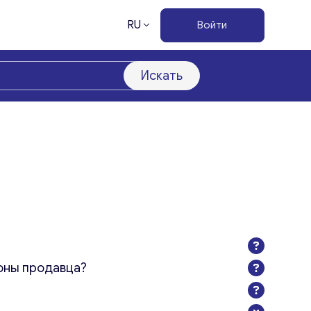
RU
Войти
Искать
оны продавца?