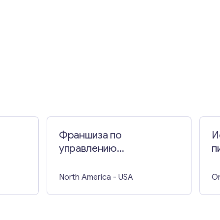
Франшиза по
И
управлению
п
инвентаризацией в
ресторанах и барах в
North America
- USA
On
Балтиморе