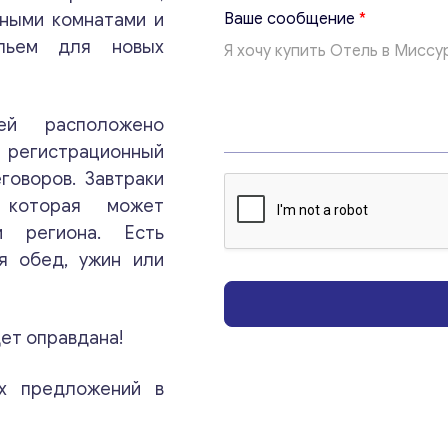
б
нными комнатами и
Ваше сообщение
*
щ
ильем для новых
е
н
и
е
й расположено
В
Консультация
а
я регистрационный
ш
говоров. Завтраки
е
Отправьте нам запрос, и мы свяжемся с вами в
 которая может
ближайшее время.
и региона. Есть
я обед, ужин или
Email
*
ет оправдана!
Ваши комментарии
*
х предложений в