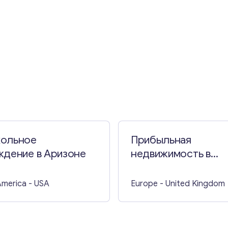
Свяжитесь со мной
ольное
Прибыльная
ждение в Аризоне
недвижимость в
Восточном Девоне
America
- USA
Europe
- United Kingdom