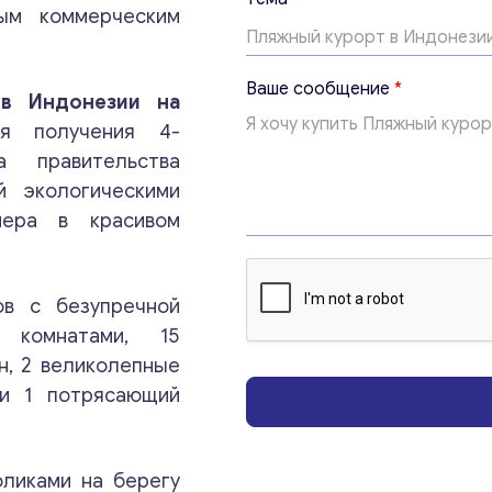
m
ым коммерческим
a
i
l
Ваше сообщение
*
*
в Индонезии на
я получения 4-
а правительства
й экологическими
мера в красивом
ов с безупречной
Консультация
 комнатами, 15
н, 2 великолепные
 и 1 потрясающий
Отправьте нам запрос, и мы свяжемся с вами в
ближайшее время.
оликами на берегу
Email
*