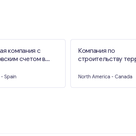
ая компания с
Компания по
вским счетом в
строительству тер
нии на продажу
перил в Канаде
- Spain
North America
- Canada