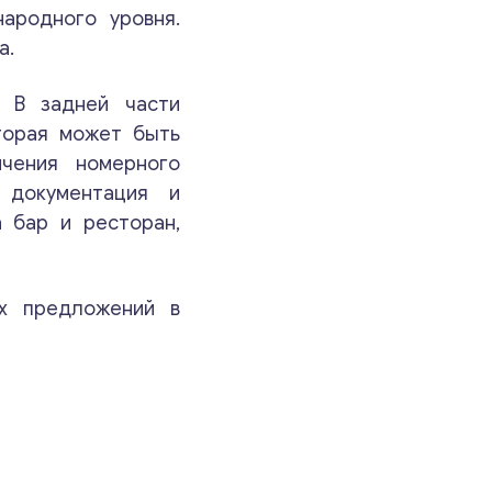
ародного уровня.
а.
Ваши комментарии
*
. В задней части
торая может быть
ичения номерного
 документация и
а бар и ресторан,
х предложений в
Свяжитесь со мной