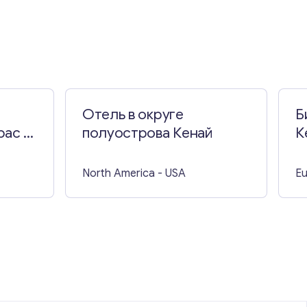
Отель в округе
Б
рас и
полуострова Кенай
К
North America
- USA
E