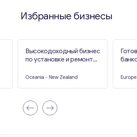
Избранные бизнесы
Высокодоходный бизнес
Готов
по установке и ремонту
банко
гаражных ворот в Новой
Испа
Зеландии
Oceania
- New Zealand
Europe