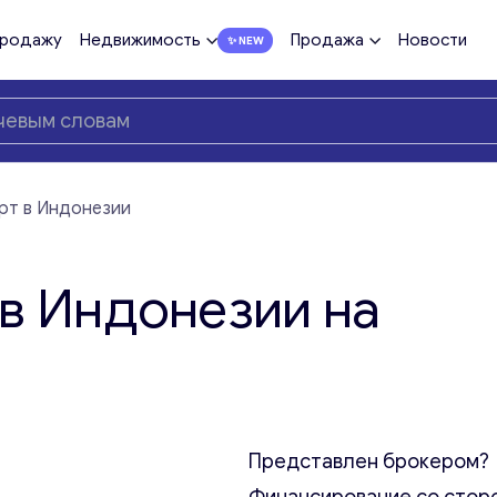
продажу
Недвижимость
Продажа
Новости
рт в Индонезии
в Индонезии на
Представлен брокером?