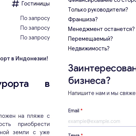
Финансирование со стор
Гостиницы
Только руководители?
По запросу
Франшиза?
По запросу
Менеджмент останется?
По запросу
Перемещаемый?
Недвижимость?
орт в Индонезии!
Заинтересован
бизнеса?
урорта в
Напишите нам и мы свяже
Т
Email
*
е
ожен на пляже с
м
ость приобрести
а
жной земли с уже
E
Тема
*