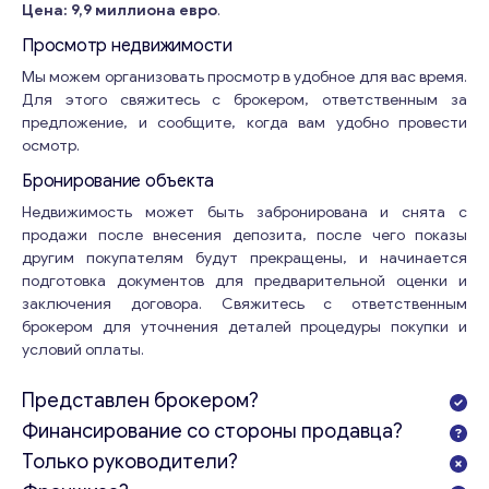
Цена: 9,9 миллиона евро
.
Просмотр недвижимости
Мы можем организовать просмотр в удобное для вас время.
Для этого свяжитесь с брокером, ответственным за
предложение, и сообщите, когда вам удобно провести
осмотр.
Консультация
Бронирование объекта
Недвижимость может быть забронирована и снята с
Отправьте нам запрос, и мы свяжемся с вами в
продажи после внесения депозита, после чего показы
ближайшее время.
другим покупателям будут прекращены, и начинается
Email
*
подготовка документов для предварительной оценки и
заключения договора. Свяжитесь с ответственным
брокером для уточнения деталей процедуры покупки и
условий оплаты.
Ваши комментарии
*
Представлен брокером?
Финансирование со стороны продавца?
Только руководители?