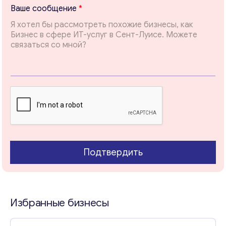
*
ближайшее время.
Ваше сообщение
*
*
В
Email
*
а
ш
е
Ваши комментарии
*
Подтвердить
Избранные бизнесы
Свяжитесь со мной