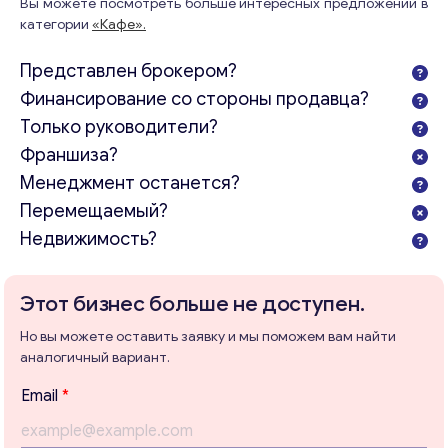
Вы можете посмотреть больше интересных предложений в
категории
«Кафе».
Представлен брокером?
Финансирование со стороны продавца?
Только руководители?
Франшиза?
Менеджмент останется?
Перемещаемый?
Консультация
Недвижимость?
Отправьте нам запрос, и мы свяжемся с вами в
ближайшее время.
Этот бизнес больше не доступен.
Email
*
Но вы можете оставить заявку и мы поможем вам найти
аналогичный вариант.
Email
*
Ваши комментарии
*