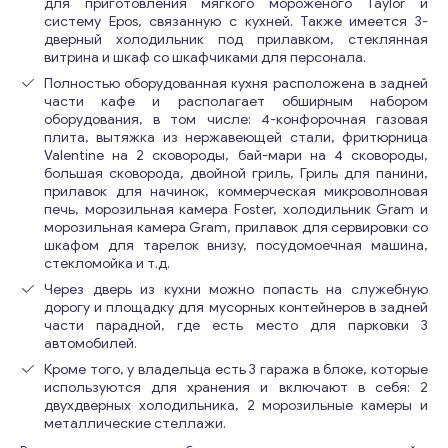
для приготовления мягкого мороженого Taylor и
систему Epos, связанную с кухней. Также имеется 3-
дверный холодильник под прилавком, стеклянная
витрина и шкаф со шкафчиками для персонала.
Полностью оборудованная кухня расположена в задней
части кафе и располагает обширным набором
оборудования, в том числе: 4-конфорочная газовая
плита, вытяжка из нержавеющей стали, фритюрница
Valentine на 2 сковороды, бай-мари на 4 сковороды,
большая сковорода, двойной гриль, Гриль для панини,
прилавок для начинок, коммерческая микроволновая
печь, морозильная камера Foster, холодильник Gram и
морозильная камера Gram, прилавок для сервировки со
шкафом для тарелок внизу, посудомоечная машина,
стекломойка и т.д.
Через дверь из кухни можно попасть на служебную
дорогу и площадку для мусорных контейнеров в задней
части парадной, где есть место для парковки 3
автомобилей.
Кроме того, у владельца есть 3 гаража в блоке, которые
используются для хранения и включают в себя: 2
двухдверных холодильника, 2 морозильные камеры и
металлические стеллажи.