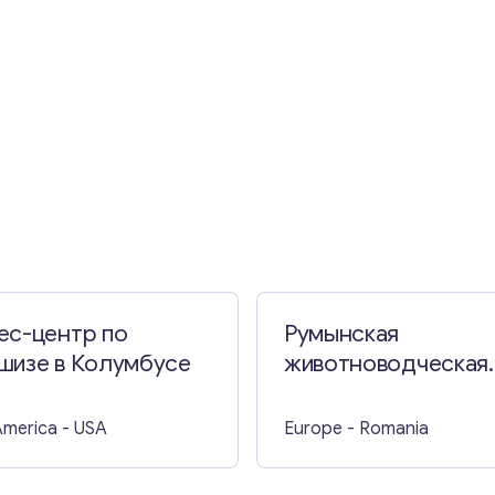
Свяжитесь со мной
ес-центр по
Румынская
шизе в Колумбусе
животноводческая
ферма
America
- USA
Europe
- Romania