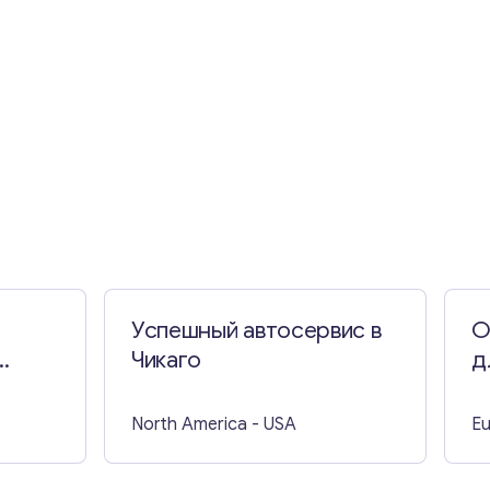
Успешный автосервис в
О
Чикаго
д
м
North America
- USA
E