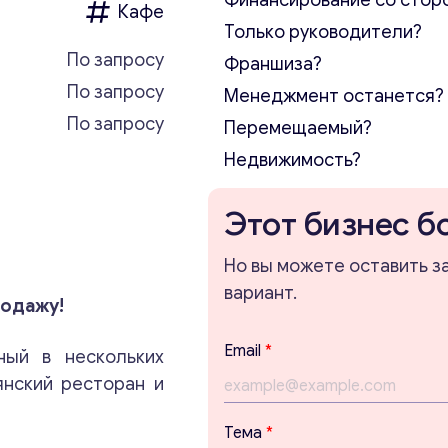
Финансирование со стор
Кафе
Только руководители?
По запросу
Франшиза?
По запросу
Менеджмент останется?
По запросу
Перемещаемый?
Недвижимость?
Этот бизнес б
Но вы можете оставить з
вариант.
родажу!
Email
*
ный в нескольких
янский ресторан и
Тема
*