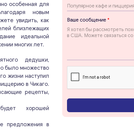
нно особенная для
лагодаря новым
с
жете увидить, как
Ваше сообщение
*
о
елей близлежащих
о
б
дание идеальной
щ
Консультация
ении многих лет.
е
н
и
ятного дедушки,
Отправьте нам запрос, и мы свяжемся с вами в
е
него было множество
ближайшее время.
В
го жизни наступил
а
ш
пиццерию в Чикаго.
Email
*
е
ясающие рецепты,
*
дет хорошей
Ваши комментарии
*
ые предложения в