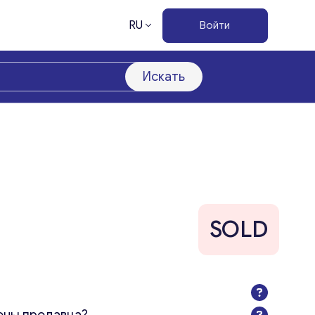
RU
Войти
Искать
SOLD