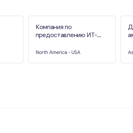
Компания по
Д
предоставлению ИТ-
а
услуг в Хьюстоне
Д
North America
- USA
As