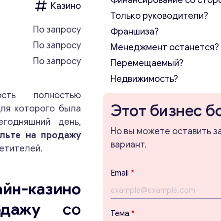
Финансирование со стор
Казино
Только руководители?
По запросу
Франшиза?
По запросу
Менеджмент останется?
По запросу
Перемещаемый?
Недвижимость?
сть полностью
Этот бизнес б
для которого была
егодняшний день,
Но вы можете оставить з
альте на продажу
вариант.
етителей.
Email
*
йн-казино
дажу
со
В
Тема
*
а