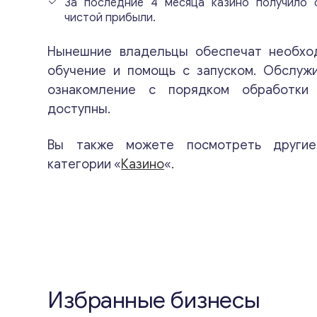
За последние 4 месяца казино получило 
чистой прибыли.
Нынешние владельцы обеспечат необхо
обучение и помощь с запуском. Обслужи
ознакомление с порядком обработки
доступны.
Вы также можете посмотреть други
категории «
Казино
«.
Избранные бизнесы