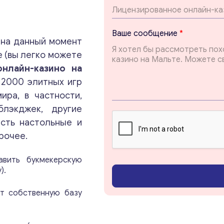
ш
е
Т
Ваше сообщение
*
е
 на данный момент
м
е (вы легко можете
а
*
онлайн-казино на
 2000 элитных игр
ира, в частности,
блэкджек, другие
есть настольные и
Консультация
рочее.
вить букмекерскую
Отправьте нам запрос, и мы свяжемся с вами в
).
ближайшее время.
ет собственную базу
Email
*