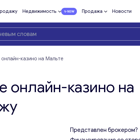
продажу
Недвижимость
Продажа
Новости
 онлайн-казино на Мальте
 онлайн-казино на
ажу
Представлен брокером?