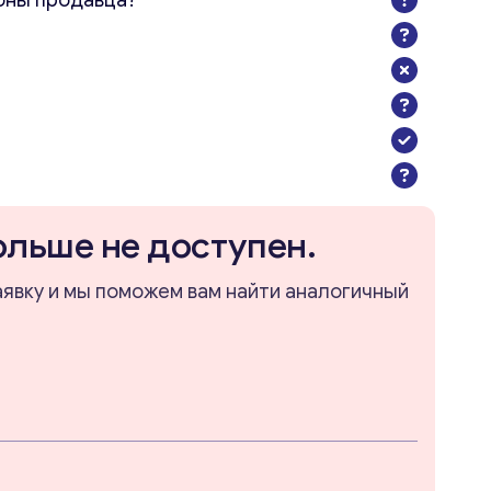
оны продавца?
ольше не доступен.
аявку и мы поможем вам найти аналогичный