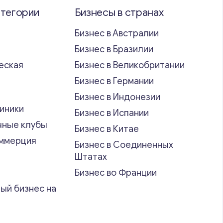
атегории
Бизнесы в странах
Бизнес в Австралии
Бизнес в Бразилии
еская
Бизнес в Великобритании
ь
Бизнес в Германии
Бизнес в Индонезии
иники
Бизнес в Испании
чные клубы
Бизнес в Китае
оммерция
Бизнес в Соединенных
Штатах
Бизнес во Франции
ый бизнес на