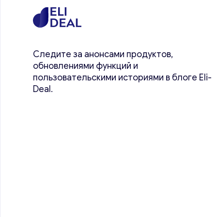
Следите за анонсами продуктов,
обновлениями функций и
пользовательскими историями в блоге Eli-
Deal.