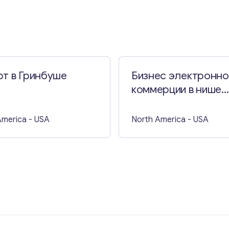
Свяжитесь со мной
рт в Гринбуше
Бизнес электронно
коммерции в нише
продуктов для отд
America
- USA
North America
- USA