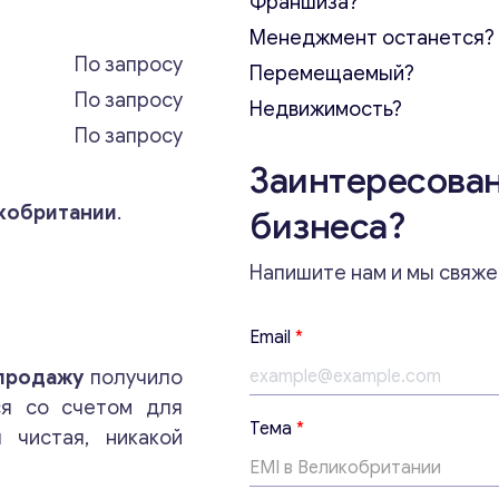
Франшиза?
Менеджмент останется?
По запросу
Перемещаемый?
По запросу
Недвижимость?
По запросу
Заинтересован
икобритании
.
бизнеса?
Напишите нам и мы свяже
Email
*
 продажу
получило
ся со счетом для
*
Тема
*
 чистая, никакой
*
с
о