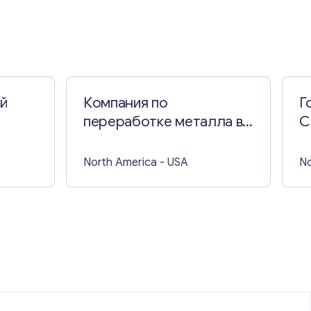
й
Компания по
Г
переработке металла во
С
ыха
Флориде
North America
- USA
No