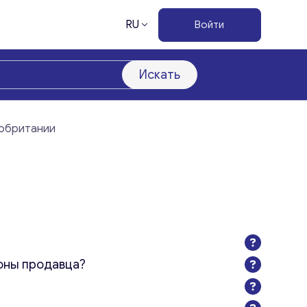
RU
Войти
Искать
кобритании
оны продавца?