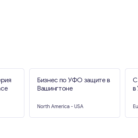
ерия
Бизнес по УФО защите в
С
асе
Вашингтоне
в
North America
- USA
E