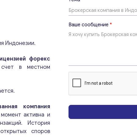
е
м
а
В
Ваше сообщение
*
а
ш
е
я Индонезии.
Т
е
м
ицензией форекс
а
счет в местном
ается.
ванная компания
Консультация
момент активна и
нзакций. История
Отправьте нам запрос, и мы свяжемся с вами в
 открытых споров
ближайшее время.