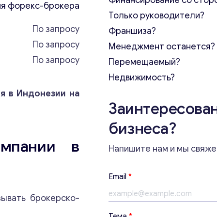
Финансирование со стор
я форекс-брокера
Только руководители?
По запросу
Франшиза?
По запросу
Менеджмент останется?
По запросу
Перемещаемый?
Недвижимость?
я в Индонезии на
Заинтересован
бизнеса?
омпании в
Напишите нам и мы свяже
Email
*
зывать брокерско-
Т
Тема
*