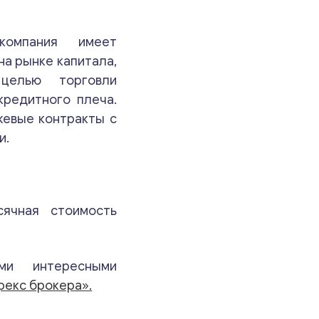
Email
*
компания имеет
на рынке капитала,
целью торговли
Ваши комментарии
*
кредитного плеча.
жевые контракты с
и.
ячная стоимость
ми интересными
Свяжитесь со мной
рекс брокера».