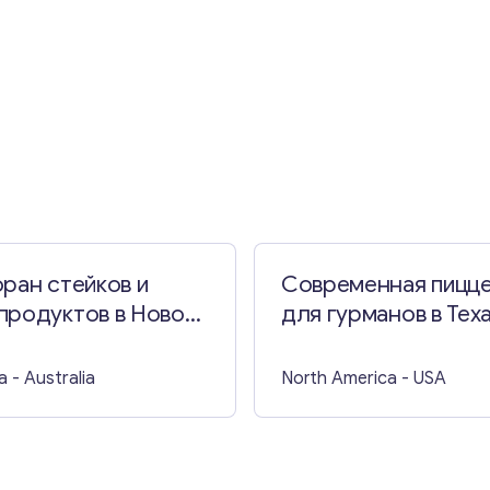
ран стейков и
Современная пицц
продуктов в Новом
для гурманов в Тех
м Уэльсе
a
- Australia
North America
- USA