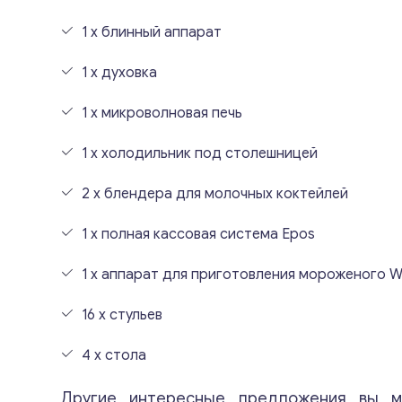
1 x блинный аппарат
1 x духовка
1 x микроволновая печь
1 x холодильник под столешницей
2 x блендера для молочных коктейлей
1 x полная кассовая система Epos
1 x аппарат для приготовления мороженого W
16 x стульев
4 x стола
Другие интересные предложения вы м