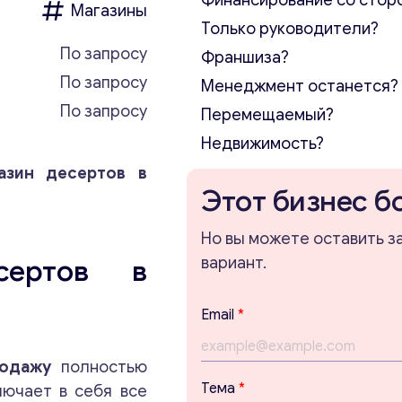
Финансирование со стор
Магазины
Только руководители?
По запросу
Франшиза?
По запросу
Менеджмент останется?
По запросу
Перемещаемый?
Недвижимость?
азин десертов в
Этот бизнес б
Но вы можете оставить з
сертов в
вариант.
E
Email
*
m
a
i
родажу
полностью
l
Тема
*
лючает в себя все
*