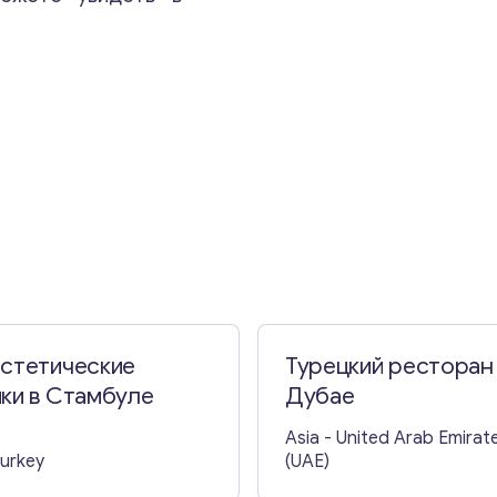
эстетические
Турецкий ресторан
ки в Стамбуле
Дубае
Asia
- United Arab Emirat
Turkey
(UAE)