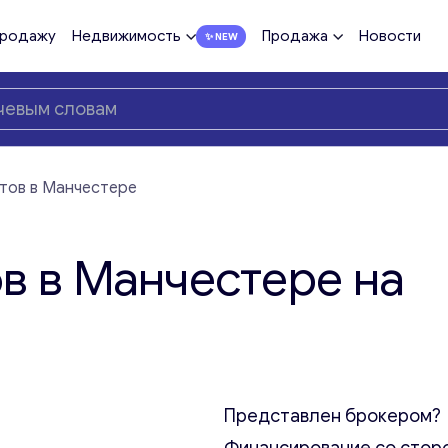
продажу
Недвижимость
Продажа
Новости
тов в Манчестере
в в Манчестере на
Представлен брокером?