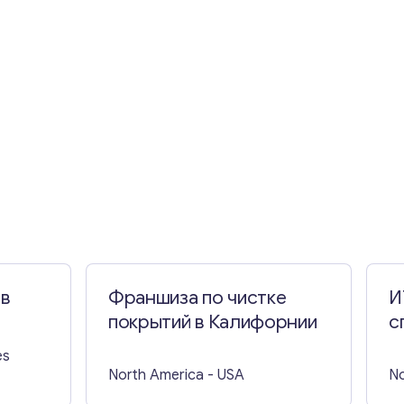
 в
Франшиза по чистке
И
покрытий в Калифорнии
с
и
es
К
North America
- USA
No