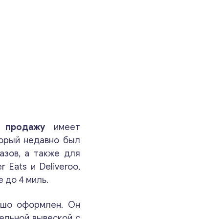
 продажу
имеет
торый недавно был
азов, а также для
r Eats и Deliveroo,
 до 4 миль.
Консультация
ошо оформлен. Он
Отправьте нам запрос, и мы свяжемся с вами в
ельной вывеской с