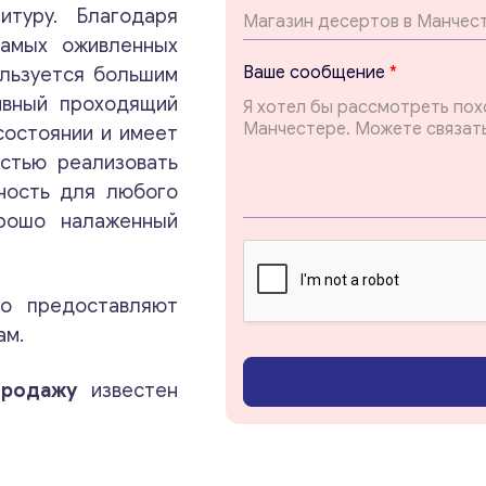
Т
итуру. Благодаря
е
самых оживленных
м
Ваше сообщение
*
ользуется большим
а
ивный проходящий
состоянии и имеет
стью реализовать
ность для любого
орошо налаженный
то предоставляют
ам.
продажу
известен