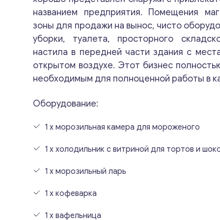
названием предприятия. Помещения маг
зоны для продажи на вынос, чисто оборудо
уборки, туалета, просторного складс
настила в передней части здания с мест
открытом воздухе. Этот бизнес полность
необходимым для полноценной работы в к
Оборудование:
1 x морозильная камера для мороженого
1 x холодильник с витриной для тортов и шок
1 x морозильный ларь
1 x кофеварка
1 x вафельница