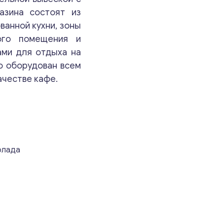
ближайшее время.
азина состоят из
ванной кухни, зоны
Email
*
кого помещения и
ами для отдыха на
ю оборудован всем
Ваши комментарии
*
ачестве кафе.
олада
Свяжитесь со мной