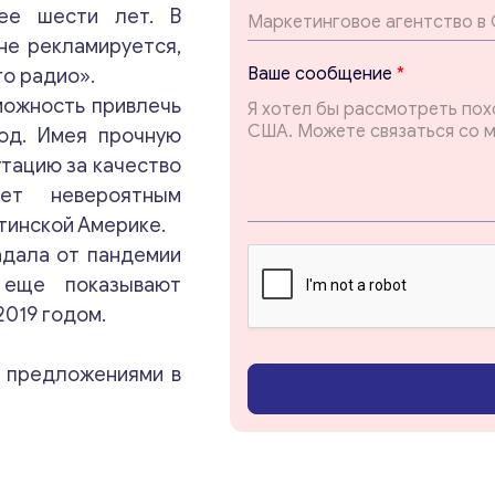
ее шести лет. В
не рекламируется,
В
Ваше сообщение
*
го радио».
а
можность привлечь
ш
Консультация
е
од. Имея прочную
с
утацию за качество
о
Отправьте нам запрос, и мы свяжемся с вами в
ет невероятным
о
ближайшее время.
б
тинской Америке.
щ
адала от пандемии
е
Email
*
 еще показывают
н
и
2019 годом.
е
E
Ваши комментарии
*
m
и предложениями в
a
i
l