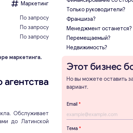
Финансирование со стор
Маркетинг
Только руководители?
По запросу
Франшиза?
По запросу
Менеджмент останется?
По запросу
Перемещаемый?
Недвижимость?
ере маркетинга.
Этот бизнес б
 агентства
Но вы можете оставить з
вариант.
Email
*
икла. Обслуживает
ами до Латинской
Тема
*