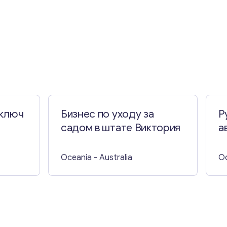
 ключ
Бизнес по уходу за
Р
садом в штате Виктория
а
д
В
Oceania
- Australia
O