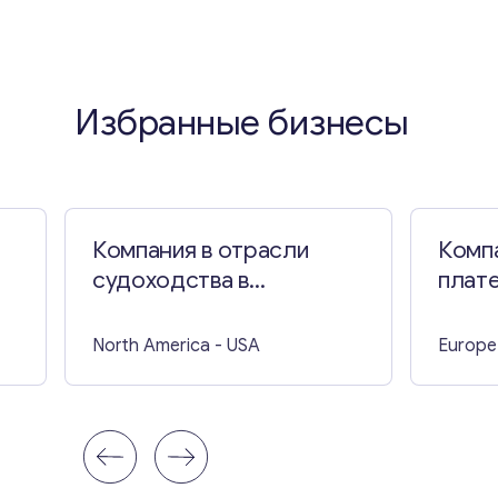
Избранные бизнесы
Компания в отрасли
Комп
судоходства в
плате
Калифорнии
Софи
North America
- USA
Europe