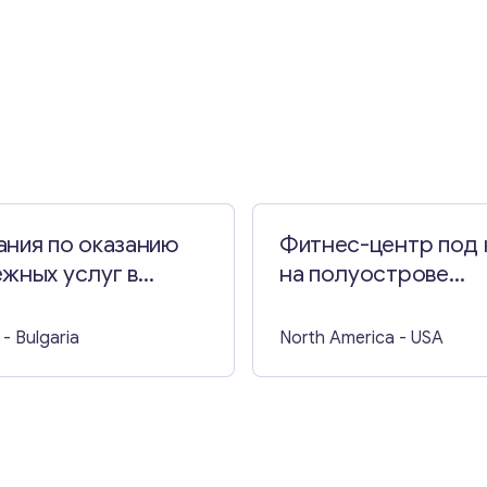
Свяжитесь со мной
ания по оказанию
Фитнес-центр под
жных услуг в
на полуострове
и
Морнингтон
- Bulgaria
North America
- USA