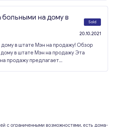
ваться самодостаточными. Это продажа
C, а также льготы VA предоставляются
а больными на дому в
ить бизнес по уходу за пожилыми людьми
Sold
ожений в категории проект здоровья.
20.10.2021
а дому в штате Мэн на продажу! Обзор
а дому в штате Мэн на продажу Эта
 на продажу предлагает
орым требуется помощь в повседневных
Дополнительные услуги включают:
вление пищи Стирка/глажка и легкая
ки и выполнение поручений Контроль за
Ведение календаря и напоминание о
роприятий в качестве сопровождающего
те другие предложения в категории проект здоровья.
ей с ограниченными возможностями, есть дома-