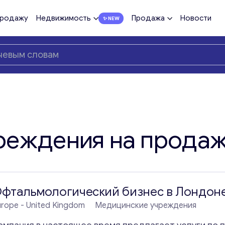
продажу
Недвижимость
Продажа
Новости
реждения на прода
фтальмологический бизнес в Лондон
urope
- United Kingdom
Медицинские учреждения