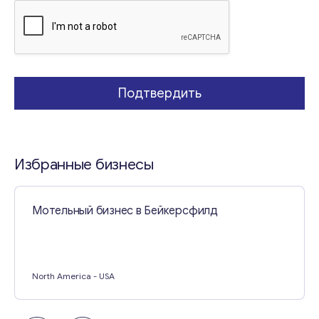
с
о
о
б
щ
Свяжитесь со мной
е
Подтвердить
н
и
е
Т
е
Избранные бизнесы
м
а
Мотельный бизнес в Бейкерсфилд
North America
- USA