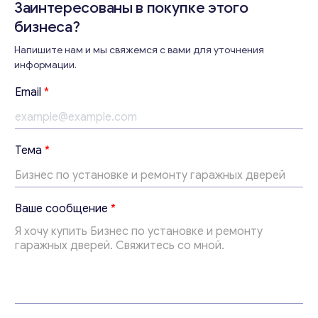
Заинтересованы в покупке этого
бизнеса?
Напишите нам и мы свяжемся с вами для уточнения
Консультация
информации.
Отправьте нам запрос, и мы свяжемся с вами в
Email
*
ближайшее время.
Email
*
Тема
*
Ваши комментарии
*
с
Ваше сообщение
*
о
о
б
щ
е
н
и
е