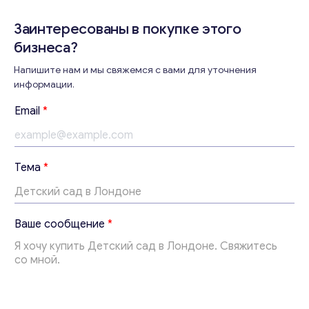
Заинтересованы в покупке этого
бизнеса?
Напишите нам и мы свяжемся с вами для уточнения
Консультация
информации.
Отправьте нам запрос, и мы свяжемся с вами в
Email
*
ближайшее время.
Email
*
Тема
*
Ваши комментарии
*
E
Ваше сообщение
*
m
a
i
l
Т
е