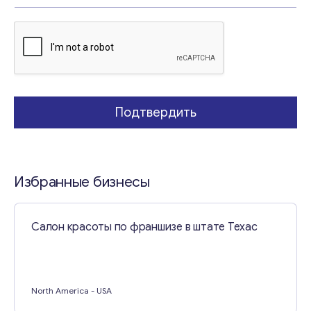
м
а
*
Свяжитесь со мной
Подтвердить
Избранные бизнесы
Салон красоты по франшизе в штате Техас
North America
- USA