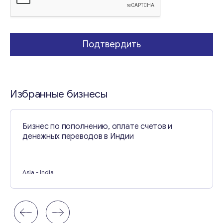
м
а
Свяжитесь со мной
Подтвердить
Избранные бизнесы
Бизнес по пополнению, оплате счетов и
денежных переводов в Индии
Asia
- India