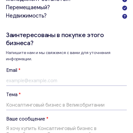
Перемещаемый?
Недвижимость?
Заинтересованы в покупке этого
бизнеса?
Консультация
Напишите нам и мы свяжемся с вами для уточнения
Отправьте нам запрос, и мы свяжемся с вами в
информации.
ближайшее время.
Email
*
Email
*
Т
Тема
*
Ваши комментарии
*
е
м
а
Т
Ваше сообщение
*
е
м