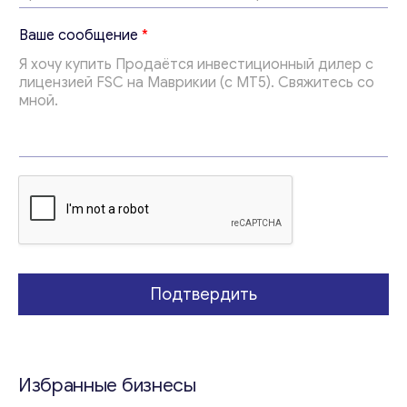
е
В
Ваше сообщение
*
а
ш
е
*
Подтвердить
Избранные бизнесы