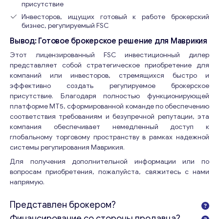
Отправьте нам запрос, и мы свяжемся с вами в
присутствие
ближайшее время.
Инвесторов, ищущих готовый к работе брокерский
бизнес, регулируемый FSC
Email
*
Вывод: Готовое брокерское решение для Маврикия
Этот лицензированный FSC инвестиционный дилер
представляет собой стратегическое приобретение для
Ваши комментарии
*
компаний или инвесторов, стремящихся быстро и
эффективно создать регулируемое брокерское
присутствие. Благодаря полностью функционирующей
платформе MT5, сформированной команде по обеспечению
соответствия требованиям и безупречной репутации, эта
компания обеспечивает немедленный доступ к
глобальному торговому пространству в рамках надежной
системы регулирования Маврикия.
Для получения дополнительной информации или по
вопросам приобретения, пожалуйста, свяжитесь с нами
напрямую.
Представлен брокером?
Свяжитесь со мной
Финансирование со стороны продавца?