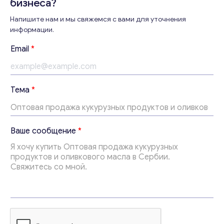
бизнеса?
Напишите нам и мы свяжемся с вами для уточнения
информации.
Консультация
Email
*
Отправьте нам запрос, и мы свяжемся с вами в
ближайшее время.
*
Email
*
Тема
*
E
m
a
i
Ваши комментарии
*
Ваше сообщение
*
l
с
о
о
б
щ
е
н
и