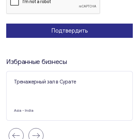
е
Свяжитесь со мной
Подтвердить
Избранные бизнесы
Тренажерный зал в Сурате
Asia
- India