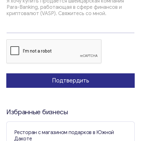
м
а
Т
е
м
а
Т
е
м
а
Подтвердить
Избранные бизнесы
Ресторан с магазином подарков в Южной
Дакоте