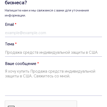
бизнеса?
Напишите нам и мы свяжемся с вами для уточнения
информации.
Консультация
*
Email
*
с
Отправьте нам запрос, и мы свяжемся с вами в
о
ближайшее время.
о
б
Email
*
Тема
*
щ
е
н
и
Ваши комментарии
*
Ваше сообщение
*
е
*