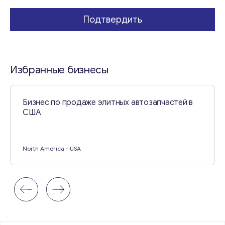
i
l
Подтвердить
Свяжитесь со мной
Избранные бизнесы
Бизнес по продаже элитных автозапчастей в
США
North America
- USA