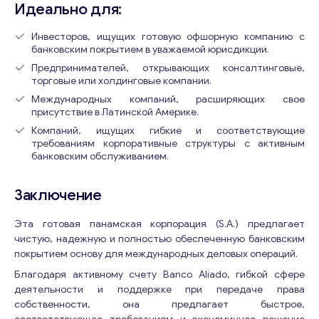
Идеально для:
Инвесторов, ищущих готовую офшорную компанию с
банковским покрытием в уважаемой юрисдикции.
Предпринимателей, открывающих консалтинговые,
торговые или холдинговые компании.
Международных компаний, расширяющих свое
присутствие в Латинской Америке.
Компаний, ищущих гибкие и соответствующие
требованиям корпоративные структуры с активным
банковским обслуживанием.
Заключение
Консультация
Эта готовая панамская корпорация (S.A.) предлагает
Отправьте нам запрос, и мы свяжемся с вами в
чистую, надежную и полностью обеспеченную банковским
ближайшее время.
покрытием основу для международных деловых операций.
Email
*
Благодаря активному счету Banco Aliado, гибкой сфере
деятельности и поддержке при передаче права
собственности, она предлагает быстрое,