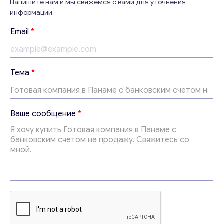
Напишите нам и мы свяжемся с вами для уточнения
информации.
Email
*
В
Тема
*
а
ш
е
*
Ваше сообщение
*
В
а
ш
е