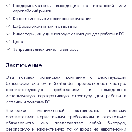
Предприниматели, выходящие на испанский или
европейский рынок
Консалтинговые и сервисные компании
Цифровые компании и стартапы
Инвесторы, ищущие готовую структуру для работы в ЕС
Цена
Запрашиваемая цена: По запросу
Заключение
Консультация
Эта готовая испанская компания с действующим
банковским счетом в Santander предоставляет чистую,
Отправьте нам запрос, и мы свяжемся с вами в
соответствующую требованиям и немедленно
ближайшее время.
используемую корпоративную структуру для работы в
Испании и по всему ЕС.
Email
*
Благодаря минимальной активности, полному
соответствию нормативным требованиям и отсутствию
обязательств, она представляет собой быструю,
Ваши комментарии
*
безопасную и эффективную точку входа на европейский