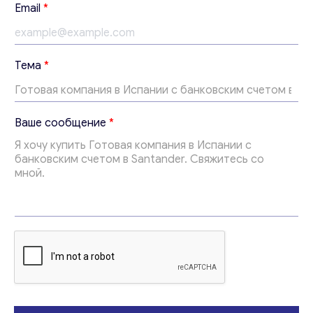
*
Email
*
В
а
ш
е
Тема
*
Т
е
м
а
Ваше сообщение
*