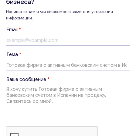
бизнеса?
Напишите нам и мы свяжемся с вами для уточнения
информации.
Консультация
Email
*
Отправьте нам запрос, и мы свяжемся с вами в
ближайшее время.
Email
*
Тема
*
с
Ваши комментарии
*
Ваше сообщение
*
о
о
б
щ
е
н
и
е
Т