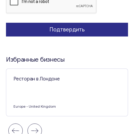
е
м
а
Т
е
Свяжитесь со мной
Подтвердить
м
а
Избранные бизнесы
Ресторан в Лондоне
Europe
- United Kingdom