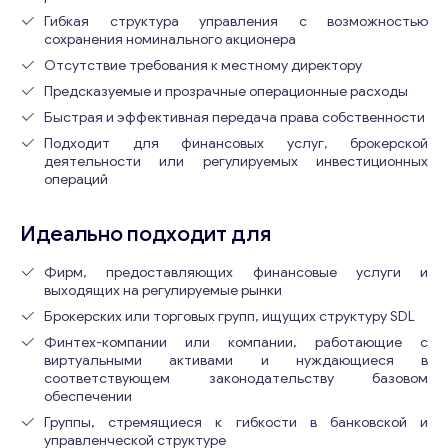
Гибкая структура управления с возможностью
сохранения номинального акционера
Отсутствие требования к местному директору
Предсказуемые и прозрачные операционные расходы
Быстрая и эффективная передача права собственности
Подходит для финансовых услуг, брокерской
деятельности или регулируемых инвестиционных
операций
Консультация
Идеально подходит для
Отправьте нам запрос, и мы свяжемся с вами в
ближайшее время.
Фирм, предоставляющих финансовые услуги и
выходящих на регулируемые рынки
Email
*
Брокерских или торговых групп, ищущих структуру SDL
Финтех-компании или компании, работающие с
виртуальными активами и нуждающиеся в
Ваши комментарии
*
соответствующем законодательству базовом
обеспечении
Группы, стремящиеся к гибкости в банковской и
управленческой структуре