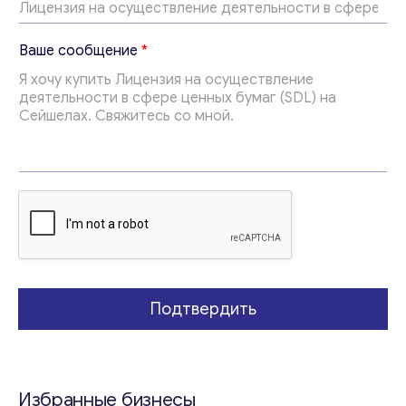
*
Ваше сообщение
*
*
В
а
ш
е
Подтвердить
Избранные бизнесы