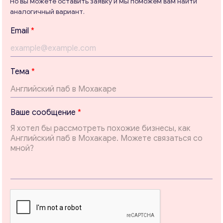
Но вы можете оставить заявку и мы поможем вам найти
аналогичный вариант.
В
Консультация
Email
*
а
ш
Отправьте нам запрос, и мы свяжемся с вами в
е
ближайшее время.
В
Тема
*
а
Email
*
ш
е
*
Ваше сообщение
*
Ваши комментарии
*