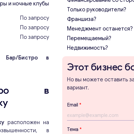
Финансирование со стор
ары и ночные клубы
Только руководители?
По запросу
Франшиза?
По запросу
Менеджмент останется?
По запросу
Перемещаемый?
Недвижимость?
Бар/Бистро в
Этот бизнес б
Но вы можете оставить з
стро в
вариант.
жу
Email
*
ажу
расположен на
Тема
*
вышенности, в