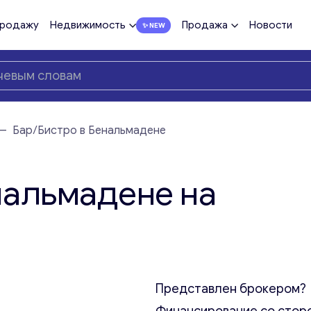
продажу
Недвижимость
Продажа
Новости
—
Бар/Бистро в Бенальмадене
нальмадене на
Представлен брокером?