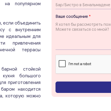
а на популярном
*
Ваше сообщение
*
Т
, если объединить
е
м
су с внутренним
а
ие идеальным для
В
Консультация
и привлечения
а
ш
нечной террасы
е
Отправьте нам запрос, и мы свяжемся с вами в
ближайшее время.
 барной стойкой
 кухня большого
Email
*
для приготовления
 баром находится
та, которую можно
Ваши комментарии
*