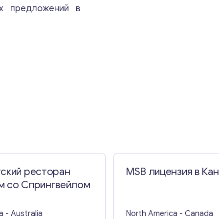
х предложений в
Свяжитесь со мной
тский ресторан
MSB лицензия в Ка
м со Спрингвейлом
a
- Australia
North America
- Canada