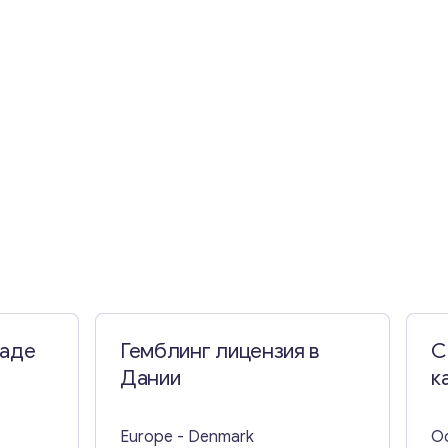
наде
Гемблинг лицензия в
C
Дании
к
П
Europe
- Denmark
O