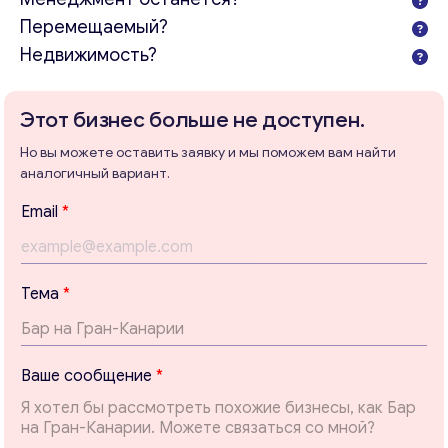
Перемещаемый?
Недвижимость?
Этот бизнес больше не доступен.
Но вы можете оставить заявку и мы поможем вам найти
аналогичный вариант.
Email
*
Тема
*
Консультация
E
Ваше сообщение
*
m
Отправьте нам запрос, и мы свяжемся с вами в
a
ближайшее время.
i
l