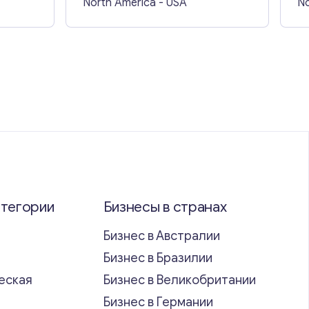
North America
- USA
No
атегории
Бизнесы в странах
Бизнес в Австралии
Бизнес в Бразилии
еская
Бизнес в Великобритании
ь
Бизнес в Германии