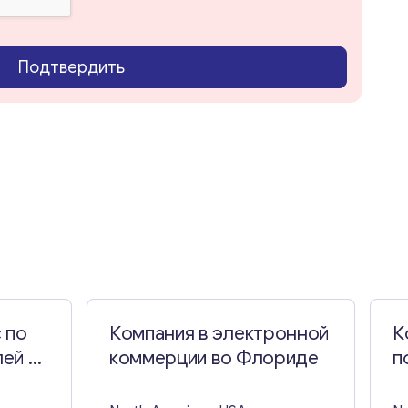
Подтвердить
 по
Компания в электронной
К
ей в
коммерции во Флориде
п
К