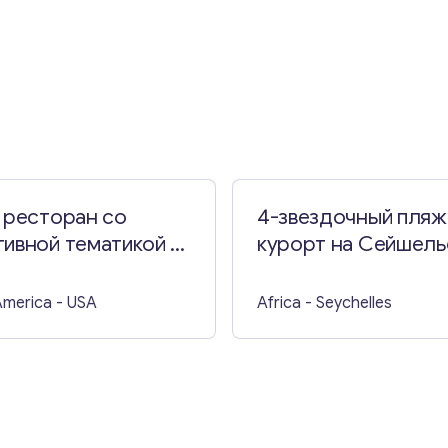
Свяжитесь со мной
 ресторан со
4-звездочный пля
ивной тематикой в
курорт на Сейшель
Йорке
островах
America
- USA
Africa
- Seychelles