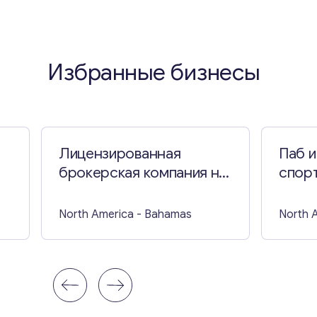
Избранные бизнесы
Лицензированная
Паб и
брокерская компания на
спорт
Багамах
Нью-
North America
- Bahamas
North 