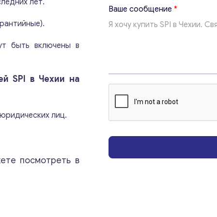
ледних лет.
*
Ваше сообщение
*
с
арантийные).
о
о
б
ут быть включены в
Консультация
щ
е
н
й SPI в Чехии на
Отправьте нам запрос, и мы свяжемся с вами в
и
ближайшее время.
е
Т
е
 юридических лиц.
Email
*
м
а
Ваши комментарии
*
ете посмотреть в