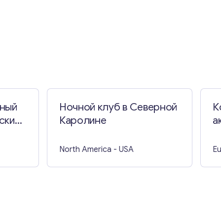
жный
Ночной клуб в Северной
К
ских
Каролине
а
Э
North America
- USA
E