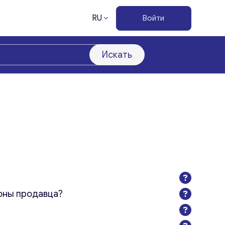
RU
Войти
Искать
оны продавца?