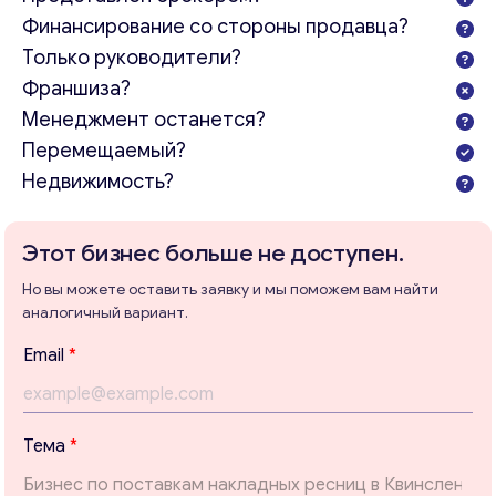
Финансирование со стороны продавца?
Только руководители?
Франшиза?
Менеджмент останется?
Перемещаемый?
Недвижимость?
Консультация
Отправьте нам запрос, и мы свяжемся с вами в
Этот бизнес больше не доступен.
ближайшее время.
Но вы можете оставить заявку и мы поможем вам найти
Email
*
аналогичный вариант.
Email
*
Ваши комментарии
*
Тема
*