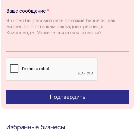
E
Ваше сообщение
*
m
a
i
l
*
В
а
ш
Свяжитесь со мной
е
Подтвердить
Избранные бизнесы