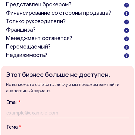
Представлен брокером?
Финансирование со стороны продавца?
Только руководители?
Франшиза?
Менеджмент останется?
Перемещаемый?
Недвижимость?
Консультация
Отправьте нам запрос, и мы свяжемся с вами в
Этот бизнес больше не доступен.
ближайшее время.
Но вы можете оставить заявку и мы поможем вам найти
Email
*
аналогичный вариант.
Email
*
Ваши комментарии
*
Тема
*