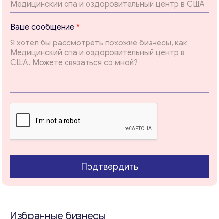
*
Ваше сообщение
*
Т
е
м
а
*
Свяжитесь со мной
Подтвердить
Избранные бизнесы