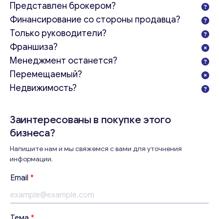
Представлен брокером?
Финансирование со стороны продавца?
Только руководители?
Франшиза?
Менеджмент останется?
Перемещаемый?
Недвижимость?
Заинтересованы в покупке этого
бизнеса?
Напишите нам и мы свяжемся с вами для уточнения
информации.
с
Email
*
о
о
б
Консультация
щ
Тема
*