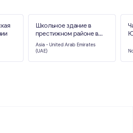
ская
Школьное здание в
Ч
нии
престижном районе в
Ю
Дубае
Asia
- United Arab Emirates
(UAE)
No