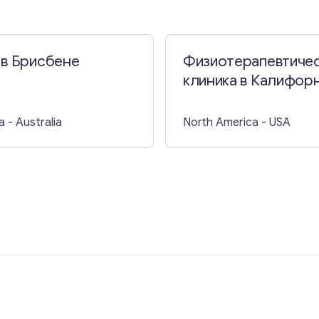
 в Брисбене
Физиотерапевтиче
клиника в Калифор
a
- Australia
North America
- USA