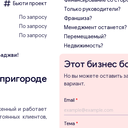
Финансирование со стор
Бьюти проект
Только руководители?
По запросу
Франшиза?
По запросу
Менеджмент останется?
По запросу
Перемещаемый?
Недвижимость?
Баджви!
Этот бизнес б
 пригороде
Но вы можете оставить з
вариант.
Email
*
женный и работает
тоянных клиентов,
Тема
*