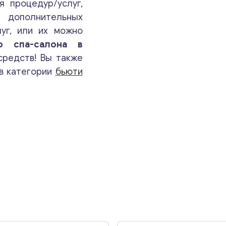
Ваши комментарии
*
я процедур/услуг,
я дополнительных
уг, или их можно
го спа-салона в
средств! Вы также
в категории
бьюти
Свяжитесь со мной