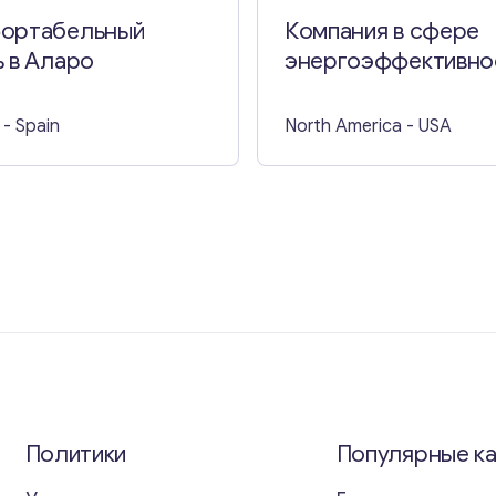
ортабельный
Компания в сфере
 в Аларо
энергоэффективно
во Флориде
- Spain
North America
- USA
Политики
Популярные к