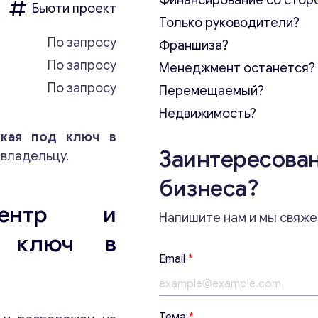
Финансирование со стор
Бьюти проект
Только руководители?
По запросу
Франшиза?
По запросу
Менеджмент останется?
По запросу
Перемещаемый?
Недвижимость?
ская под ключ в
Заинтересован
 владельцу.
бизнеса?
центр и
Напишите нам и мы свяже
д ключ в
Email
*
Тема
*