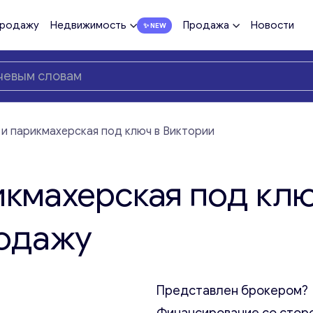
продажу
Недвижимость
Продажа
Новости
и парикмахерская под ключ в Виктории
икмахерская под кл
родажу
Представлен брокером?