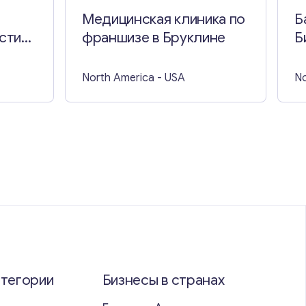
Медицинская клиника по
Б
сти
франшизе в Бруклине
Б
North America
- USA
No
атегории
Бизнесы в странах