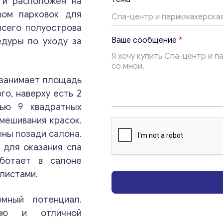
 и расположен на
вом парковок для
всего полуострова
E
Ваше сообщение
*
дуры по уходу за
m
a
i
l
 занимает площадь
В
го, наверху есть 2
а
ш
ью 9 квадратных
е
Консультация
смешивания красок.
*
ены позади салона.
Отправьте нам запрос, и мы свяжемся с вами в
 для оказания спа
ближайшее время.
аботает в салоне
илистами.
Email
*
омный потенциал.
нию и отличной