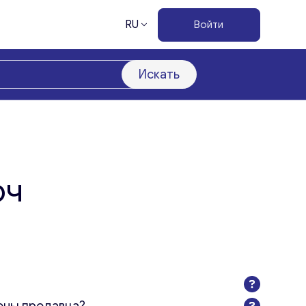
RU
Войти
Искать
юч