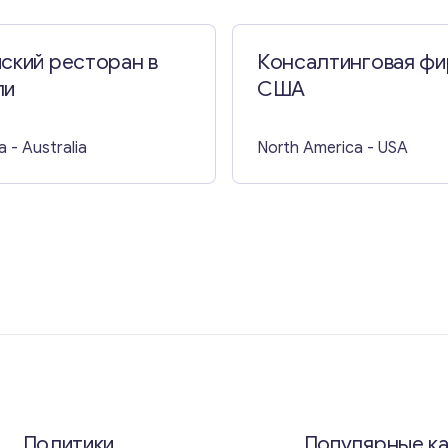
ский ресторан в
Консалтинговая фи
ли
США
a
- Australia
North America
- USA
Политики
Популярные к