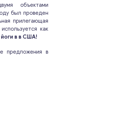
о
вумя объектами
Ваши комментарии
*
б
году был проведен
щ
е
ьная прилегающая
н
 используется как
и
 йоги в в США!
е
ые предложения в
Свяжитесь со мной