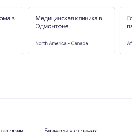
рма в
Медицинская клиника в
Г
Эдмонтоне
п
б
п
North America
- Canada
Af
атегории
Бизнесы в странах