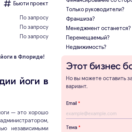
Финансирование со стор
Бьюти проект
Только руководители?
По запросу
Франшиза?
По запросу
Менеджмент останется?
По запросу
Перемещаемый?
Недвижимость?
 йоги в Флориде!
Этот бизнес б
дии йоги в
Но вы можете оставить з
вариант.
Email
*
йоги — это хорошо
администратором,
Тема
*
ью независимыми