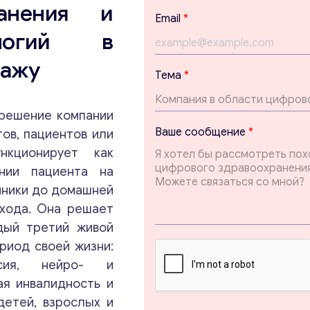
ранения и
Email
*
ологий в
дажу
Тема
*
решение компании
E
Ваше сообщение
*
ов, пациентов или
m
нкционирует как
a
i
нии пациента на
l
иники до домашней
с
ухода. Она решает
о
о
дый третий живой
б
риод своей жизни:
щ
Консультация
е
сия, нейро- и
н
ая инвалидность и
и
Отправьте нам запрос, и мы свяжемся с вами в
детей, взрослых и
е