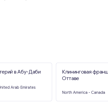
терий в Абу-Даби
Клининговая франш
Оттаве
United Arab Emirates
North America
- Canada