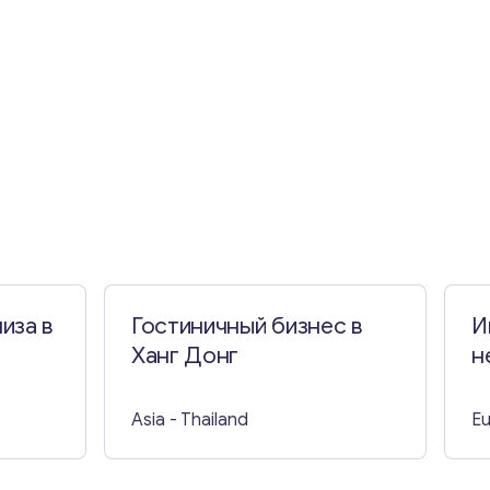
иза в
Гостиничный бизнес в
И
Ханг Донг
н
С
Asia
- Thailand
E