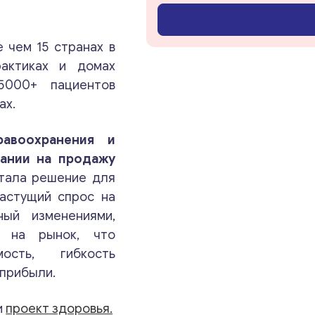
ближайшее время.
с
о
о
Email
*
 чем 15 странах в
б
рактиках и домах
щ
е
5000+ пациентов
н
Ваши комментарии
*
ах.
и
е
авоохранения и
тании на продажу
тала решение для
растущий спрос на
ный изменениями,
а на рынок, что
ость, гибкость
 прибыли.
Свяжитесь со мной
и
проект здоровья.