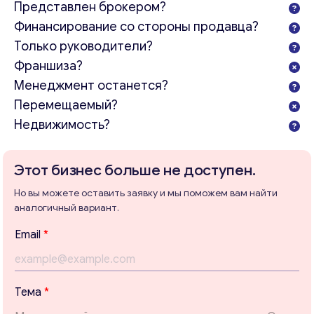
Представлен брокером?
Финансирование со стороны продавца?
Только руководители?
Франшиза?
Менеджмент останется?
Перемещаемый?
Недвижимость?
Консультация
Отправьте нам запрос, и мы свяжемся с вами в
Этот бизнес больше не доступен.
ближайшее время.
Но вы можете оставить заявку и мы поможем вам найти
Email
*
аналогичный вариант.
Email
*
Ваши комментарии
*
Т
Тема
*
е
м