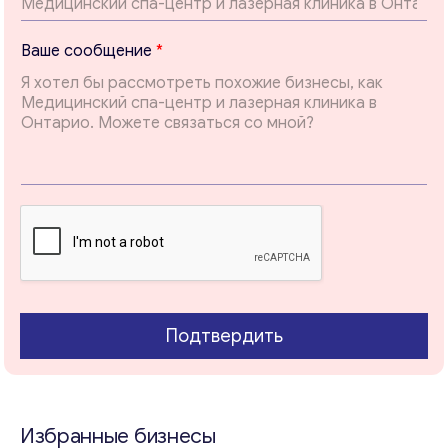
а
E
Ваше сообщение
*
m
a
i
l
*
Свяжитесь со мной
Подтвердить
Избранные бизнесы