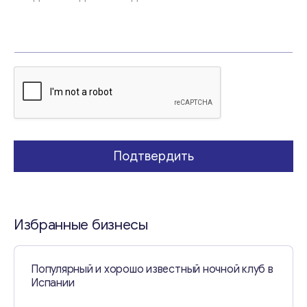
Т
е
м
а
Свяжитесь со мной
Подтвердить
Избранные бизнесы
Популярный и хорошо известный ночной клуб в
Испании