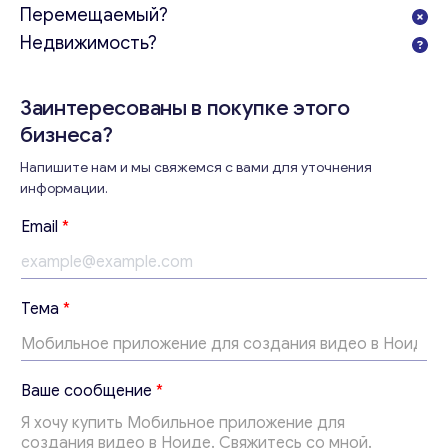
Перемещаемый?
Недвижимость?
Заинтересованы в покупке этого
бизнеса?
Консультация
Напишите нам и мы свяжемся с вами для уточнения
Отправьте нам запрос, и мы свяжемся с вами в
информации.
ближайшее время.
Email
*
Email
*
Т
Тема
*
Ваши комментарии
*
е
м
а
В
Ваше сообщение
*
а
ш
е